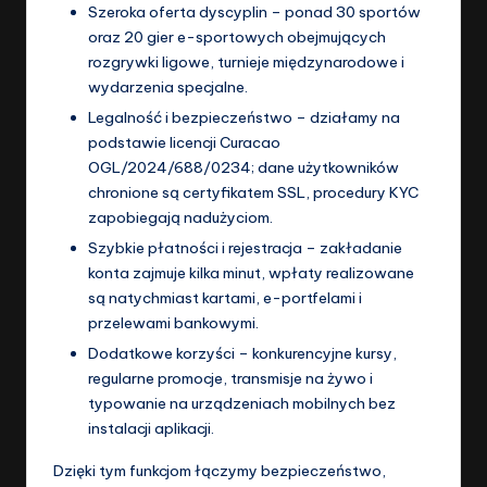
Szeroka oferta dyscyplin – ponad 30 sportów
oraz 20 gier e-sportowych obejmujących
rozgrywki ligowe, turnieje międzynarodowe i
wydarzenia specjalne.
Legalność i bezpieczeństwo – działamy na
podstawie licencji Curacao
OGL/2024/688/0234; dane użytkowników
chronione są certyfikatem SSL, procedury KYC
zapobiegają nadużyciom.
Szybkie płatności i rejestracja – zakładanie
konta zajmuje kilka minut, wpłaty realizowane
są natychmiast kartami, e-portfelami i
przelewami bankowymi.
Dodatkowe korzyści – konkurencyjne kursy,
regularne promocje, transmisje na żywo i
typowanie na urządzeniach mobilnych bez
instalacji aplikacji.
Dzięki tym funkcjom łączymy bezpieczeństwo,