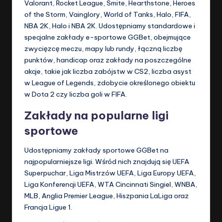
Valorant, Rocket League, Smite, Hearthstone, Heroes
of the Storm, Vainglory, World of Tanks, Halo, FIFA,
NBA 2K, Halo i NBA 2K. Udostępniamy standardowe i
specjalne zakłady e-sportowe GGBet, obejmujące
zwycięzcę meczu, mapy lub rundy, łączną liczbę
punktów, handicap oraz zakłady na poszczególne
akcje, takie jak liczba zabójstw w CS2, liczba asyst
w League of Legends, zdobycie określonego obiektu
w Dota 2 czy liczba goli w FIFA.
Zakłady na popularne ligi
sportowe
Udostępniamy zakłady sportowe GGBet na
najpopularniejsze ligi. Wśród nich znajdują się UEFA
Superpuchar, Liga Mistrzów UEFA, Liga Europy UEFA,
Liga Konferencji UEFA, WTA Cincinnati Singiel, WNBA,
MLB, Anglia Premier League, Hiszpania LaLiga oraz
Francja Ligue 1.