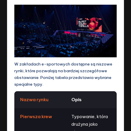
W zakładach e-sportowych dostępne są niszowe
rynki, które pozwalają na bardziej szczegółowe
obstawianie. Poniżej tabela przedstawia wybrane
specjalne typy.
Nazwa rynku
Opis
Pierwsza krew
Typowanie, która
drużyna jako