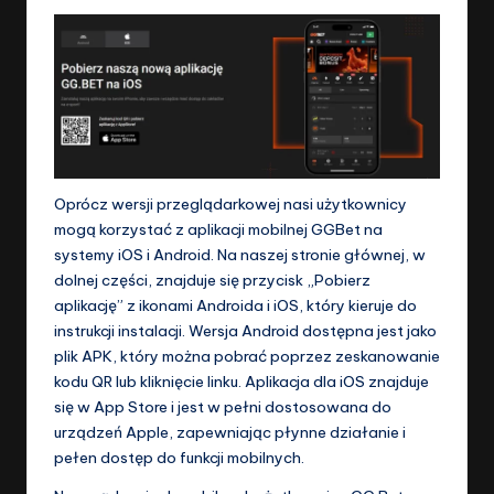
Oprócz wersji przeglądarkowej nasi użytkownicy
mogą korzystać z aplikacji mobilnej GGBet na
systemy iOS i Android. Na naszej stronie głównej, w
dolnej części, znajduje się przycisk „Pobierz
aplikację” z ikonami Androida i iOS, który kieruje do
instrukcji instalacji. Wersja Android dostępna jest jako
plik APK, który można pobrać poprzez zeskanowanie
kodu QR lub kliknięcie linku. Aplikacja dla iOS znajduje
się w App Store i jest w pełni dostosowana do
urządzeń Apple, zapewniając płynne działanie i
pełen dostęp do funkcji mobilnych.