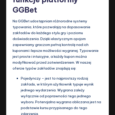
GGBet
Na GGBet udostępniam różnorodne systemy
typowania, które pozwalają na dopasowanie
zakładów do każdego stylu gry i poziomu
doświadczenia. Dzięki elastycznym opcjom
zapewniamy graczom pełną kontrolę nad ich
kuponami i lepsze możliwości wygranej. Typowanie
jest proste i intuicyjne, a każdy kupon można
modyfikować przed zatwierdzeniem. W naszej
ofercie typów zakładów znajdują się:
Pojedynczy – jest to najprostszy rodzaj
zakładu, w którym użytkownik typuje wynik
jednego wydarzenia. Wygrana zależy
wyłącznie od poprawności tego jednego
wyboru. Potencjalna wygrana obliczana jest na
podstawie kursu przypisanego do tego
zdarzenia.