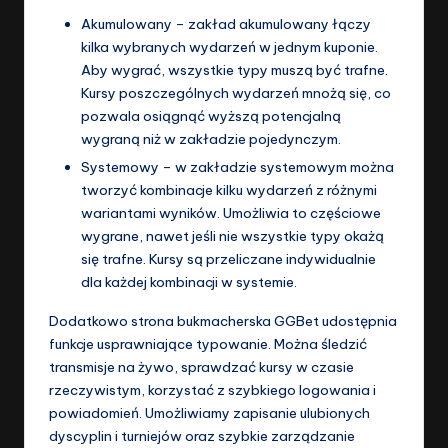
Akumulowany – zakład akumulowany łączy
kilka wybranych wydarzeń w jednym kuponie.
Aby wygrać, wszystkie typy muszą być trafne.
Kursy poszczególnych wydarzeń mnożą się, co
pozwala osiągnąć wyższą potencjalną
wygraną niż w zakładzie pojedynczym.
Systemowy – w zakładzie systemowym można
tworzyć kombinacje kilku wydarzeń z różnymi
wariantami wyników. Umożliwia to częściowe
wygrane, nawet jeśli nie wszystkie typy okażą
się trafne. Kursy są przeliczane indywidualnie
dla każdej kombinacji w systemie.
Dodatkowo strona bukmacherska GGBet udostępnia
funkcje usprawniające typowanie. Można śledzić
transmisje na żywo, sprawdzać kursy w czasie
rzeczywistym, korzystać z szybkiego logowania i
powiadomień. Umożliwiamy zapisanie ulubionych
dyscyplin i turniejów oraz szybkie zarządzanie